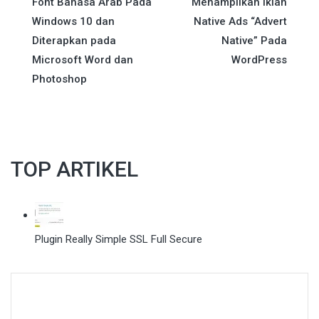
Font Bahasa Arab Pada
Menampilkan Iklan
navigation
Windows 10 dan
Native Ads “Advert
Diterapkan pada
Native” Pada
Microsoft Word dan
WordPress
Photoshop
TOP ARTIKEL
Plugin Really Simple SSL Full Secure