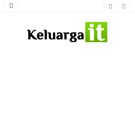
Tutorial IT – Jasa Pembuatan Website – Software Aplikasi
Keluarga IT
Desktop – Instalasi Jaringan (Networking)