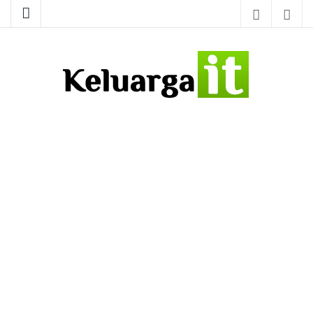
Tutorial IT – Jasa Pembuatan Website – Software Aplikasi
Keluarga IT
Desktop – Instalasi Jaringan (Networking)