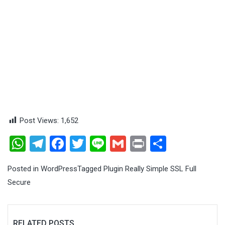
Post Views:
1,652
WhatsApp
Telegram
Facebook
Twitter
Line
Gmail
Print
Share
Posted in
WordPress
Tagged
Plugin Really Simple SSL Full
Secure
RELATED POSTS