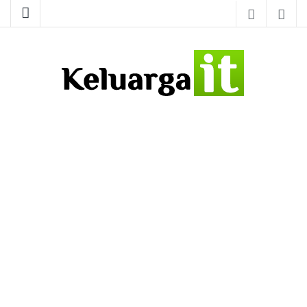
Tutorial IT – Jasa Pembuatan Website – Software Aplikasi
Keluarga IT
Desktop – Instalasi Jaringan (Networking)