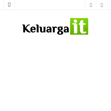
Tutorial IT – Jasa Pembuatan Website – Software Aplikasi
Keluarga IT
Desktop – Instalasi Jaringan (Networking)